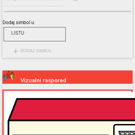
Dodaj simbol u:
LISTU
add
DODAJ SIMBOL
Vizualni raspored