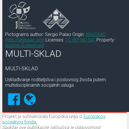
Pictograms author: Sergio Palao Origin:
ARASAAC
(http://arasaac.org)
Licenses:
CC (BY-NC-SA)
Property:
Aragon Goberment
MULTI-SKLAD
MULTI-SKLAD
Usklađivanje roditeljstva i poslovnog života putem
multidisciplinarnih socijalnih usluga
Projekt je sufinancirala Europska unija iz
Europskog
socijalnog fonda.
Sadržaj ove publikacije isključiva je odgovornost