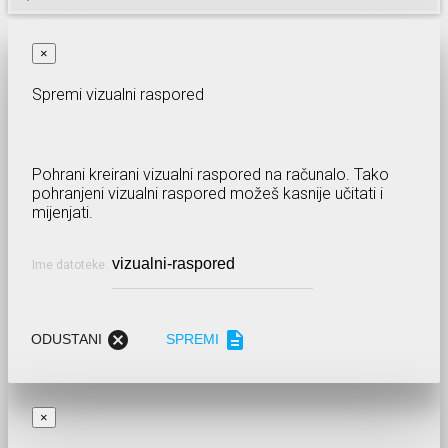
×
Spremi vizualni raspored
Pohrani kreirani vizualni raspored na računalo. Tako
pohranjeni vizualni raspored možeš kasnije učitati i
mijenjati.
Ime datoteke:
cancel
description
ODUSTANI
SPREMI
×