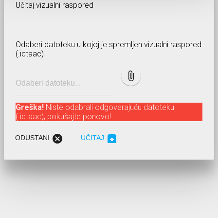
Učitaj vizualni raspored
Odaberi datoteku u kojoj je spremljen vizualni raspored
(.ictaac)
attach_file
Greška!
Niste odabrali odgovarajuću datoteku
(.ictaac), pokušajte ponovo!
cancel
unarchive
ODUSTANI
UČITAJ